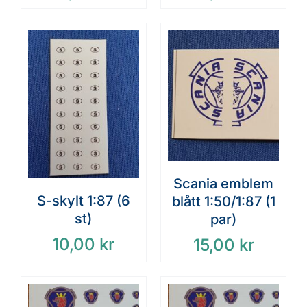
Scania emblem
S-skylt 1:87 (6
blått 1:50/1:87 (1
st)
par)
10,00
kr
15,00
kr