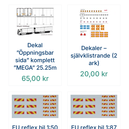
Dekal
Dekaler –
”Öppningsbar
självklistrande (2
sida” komplett
ark)
”MEGA” 25.25m
20,00
kr
65,00
kr
EU reflex bil 1:50
EU reflex bil 1:87