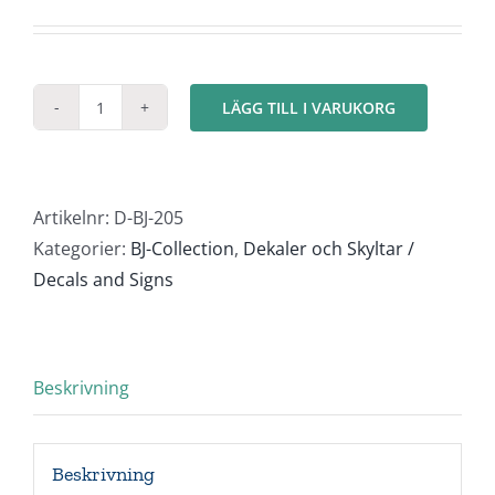
LÄGG TILL I VARUKORG
BJ
nummerplåt
trailer
"BJ-
Artikelnr:
D-BJ-205
012"
Kategorier:
BJ-Collection
,
Dekaler och Skyltar /
(3st)
Decals and Signs
mängd
Beskrivning
Beskrivning