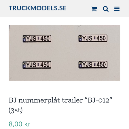
Fortsätt
till
innehållet
BJ nummerplåt trailer ”BJ-012”
(3st)
8,00
kr