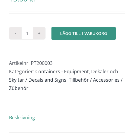
LÄGG TILL I VARUKORG
ADR
Etiketter
Klass
2,
Artikelnr:
PT200003
6,
Kategorier:
Containers - Equipment
,
Dekaler och
8,
Skyltar / Decals and Signs
,
Tillbehör / Accessories /
9
Zübehör
mängd
Beskrivning