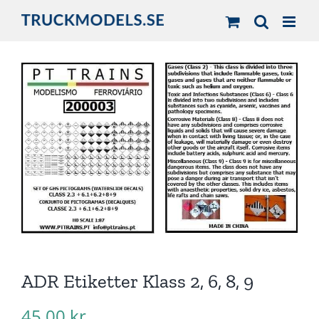
Fortsätt
till
innehållet
ADR Etiketter Klass 2, 6, 8, 9
45,00
kr