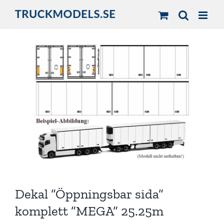
Fortsätt
till
innehållet
Dekal ”Öppningsbar sida”
komplett ”MEGA” 25.25m