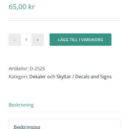
65,00
kr
LÄGG TILL I VARUKORG
Dekal
"Öppningsbar
sida"
komplett
Artikelnr:
D-2525
"MEGA"
Kategori:
Dekaler och Skyltar / Decals and Signs
25.25m
mängd
Beskrivning
Beskrivning