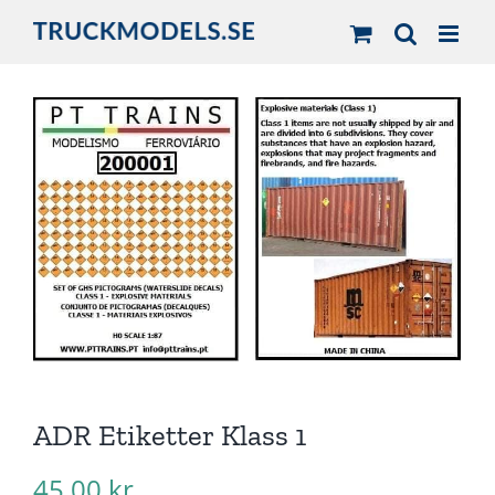
Fortsätt
till
innehållet
ADR Etiketter Klass 1
45,00
kr