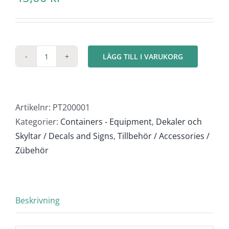
LÄGG TILL I VARUKORG
ADR
Etiketter
Klass
1
Artikelnr:
PT200001
mängd
Kategorier:
Containers - Equipment
,
Dekaler och
Skyltar / Decals and Signs
,
Tillbehör / Accessories /
Zübehör
Beskrivning