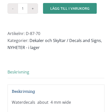
LÄGG TILL I VARUKORG
Volvo
logotyp
röd
1:87
Artikelnr:
D-87-70
(8st)
Kategorier:
Dekaler och Skyltar / Decals and Signs
,
mängd
NYHETER - i lager
Beskrivning
Beskrivning
Waterdecals about 4 mm wide