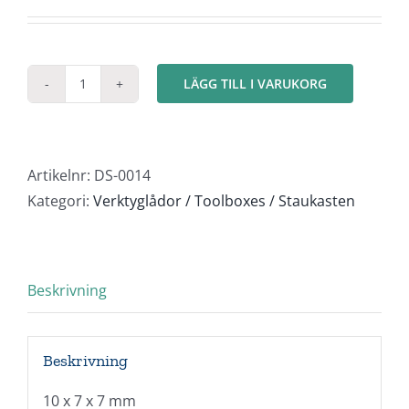
LÄGG TILL I VARUKORG
Verktygslåda
med
2
lås
Artikelnr:
DS-0014
mängd
Kategori:
Verktyglådor / Toolboxes / Staukasten
Beskrivning
Beskrivning
10 x 7 x 7 mm