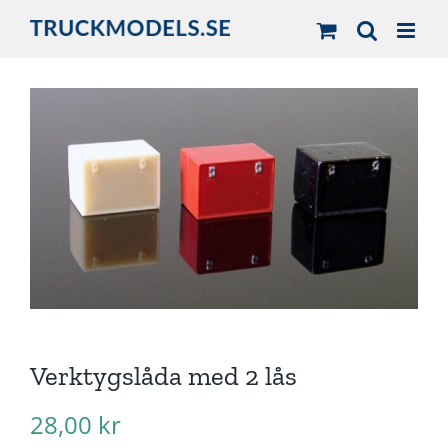
Fortsätt
till
innehållet
Verktygslåda med 2 lås
28,00
kr