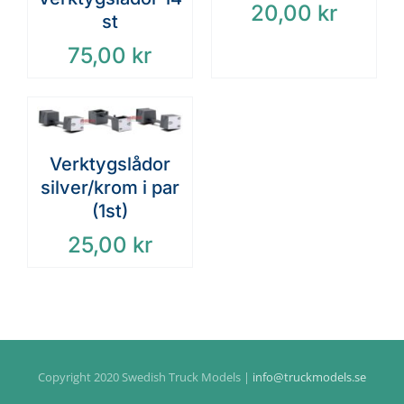
20,00
kr
st
75,00
kr
Verktygslådor
silver/krom i par
(1st)
25,00
kr
Copyright 2020 Swedish Truck Models |
info@truckmodels.se