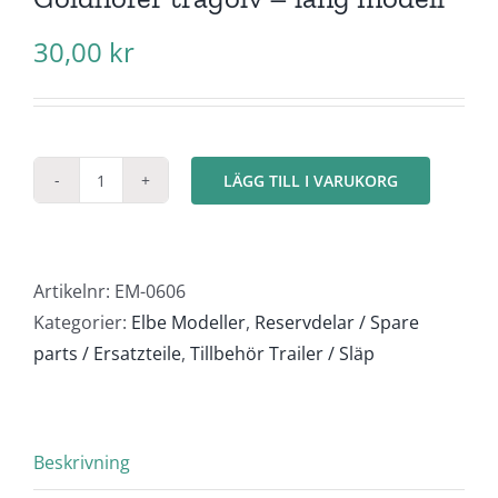
30,00
kr
LÄGG TILL I VARUKORG
Goldhofer
trägolv
-
lång
Artikelnr:
EM-0606
modell
Kategorier:
Elbe Modeller
,
Reservdelar / Spare
mängd
parts / Ersatzteile
,
Tillbehör Trailer / Släp
Beskrivning