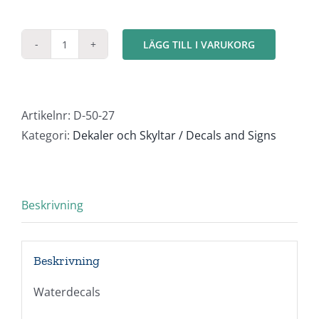
LÄGG TILL I VARUKORG
Stänkskydd
Volvo
Svarta
(4st)
Artikelnr:
D-50-27
1:50
Kategori:
Dekaler och Skyltar / Decals and Signs
mängd
Beskrivning
Beskrivning
Waterdecals