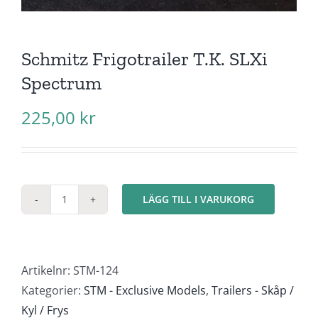
Schmitz Frigotrailer T.K. SLXi
Spectrum
225,00
kr
LÄGG TILL I VARUKORG
Schmitz
Frigotrailer
T.K.
SLXi
Artikelnr:
STM-124
Spectrum
Kategorier:
STM - Exclusive Models
,
Trailers - Skåp /
mängd
Kyl / Frys