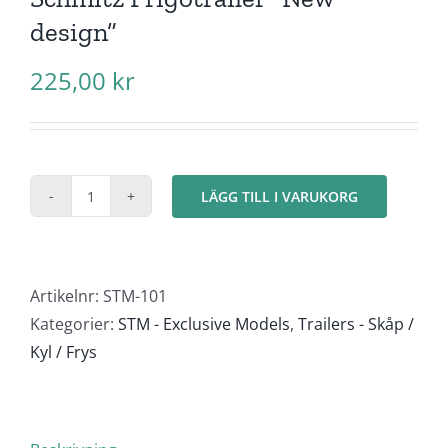
design”
225,00
kr
LÄGG TILL I VARUKORG
Schmitz
Frigotrailer
"New
design"
Artikelnr:
STM-101
mängd
Kategorier:
STM - Exclusive Models
,
Trailers - Skåp /
Kyl / Frys