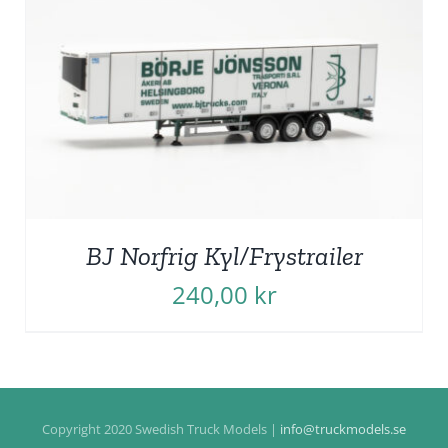
BJ Norfrig Kyl/Frystrailer
240,00
kr
Copyright 2020 Swedish Truck Models |
info@truckmodels.se