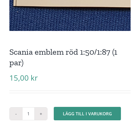
Scania emblem röd 1:50/1:87 (1
par)
15,00
kr
LÄGG TILL I VARUKORG
Scania
emblem
röd