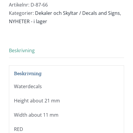
1:50/1:87
Artikelnr:
D-87-66
(1
Kategorier:
Dekaler och Skyltar / Decals and Signs
,
par)
NYHETER - i lager
mängd
Beskrivning
Beskrivning
Waterdecals
Height about 21 mm
Width about 11 mm
RED