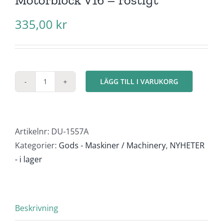
335,00
kr
LÄGG TILL I VARUKORG
Motorblock
V16
-
rostigt
Artikelnr:
DU-1557A
mängd
Kategorier:
Gods - Maskiner / Machinery
,
NYHETER
- i lager
Beskrivning