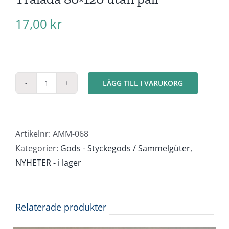
17,00
kr
LÄGG TILL I VARUKORG
Trälåda
80x120
utan
pall
Artikelnr:
AMM-068
mängd
Kategorier:
Gods - Styckegods / Sammelgüter
,
NYHETER - i lager
Relaterade produkter