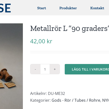
Start
Produkter
Kontakt
Metallrör L ”90 graders
42,00
kr
LÄGG TILL I VARUKOR
Metallrör
L
"90
graders"
Artikelnr:
DU-ME32
mängd
Kategorier:
Gods - Rör / Tubes / Rohre
,
NYH