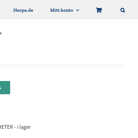
Herpa.de
Mitt konto
”
G
ETER - i lager