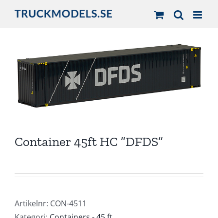
Fortsätt
till
innehållet
Container 45ft HC ”DFDS”
Artikelnr:
CON-4511
Kategori:
Containers - 45 ft