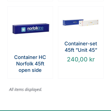
Container-set
45ft ”Unit 45”
Container HC
240,00
kr
Norfolk 45ft
open side
Copyright 2020 Swedish Truck Models |
info@truckmodels.se