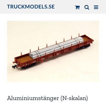
Fortsätt
till
innehållet
Aluminiumstänger (N-skalan)