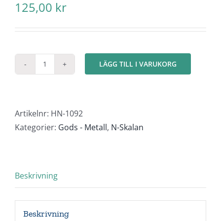
125,00
kr
LÄGG TILL I VARUKORG
Aluminiumstänger
(N-
skalan)
mängd
Artikelnr:
HN-1092
Kategorier:
Gods - Metall
,
N-Skalan
Beskrivning
Beskrivning