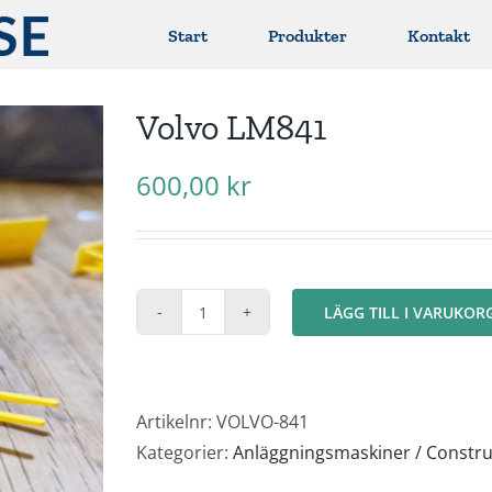
Start
Produkter
Kontakt
Volvo LM841
600,00
kr
LÄGG TILL I VARUKOR
Volvo
LM841
mängd
Artikelnr:
VOLVO-841
Kategorier:
Anläggningsmaskiner / Constr