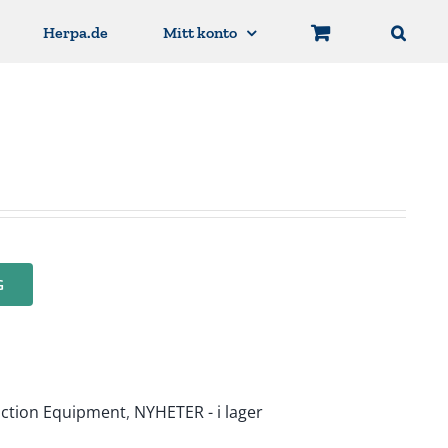
Herpa.de
Mitt konto
G
uction Equipment
,
NYHETER - i lager