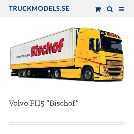
Fortsätt
till
innehållet
Volvo FH5 ”Bischof”