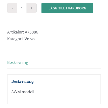
LÄGG TILL I VARUKORG
Volvo
FH2
Globe
mängd
Artikelnr:
A73886
Kategori:
Volvo
Beskrivning
Beskrivning
AWM modell