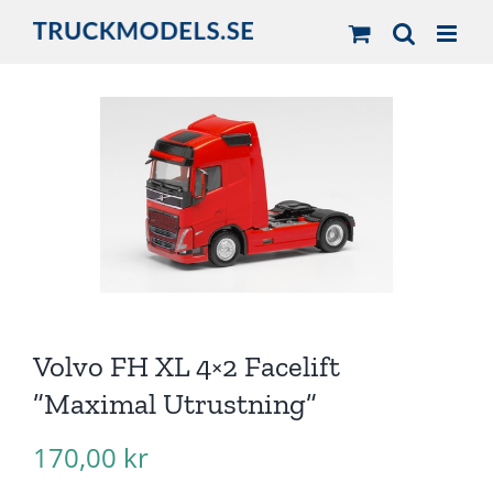
Fortsätt
till
innehållet
Volvo FH XL 4×2 Facelift
”Maximal Utrustning”
170,00
kr