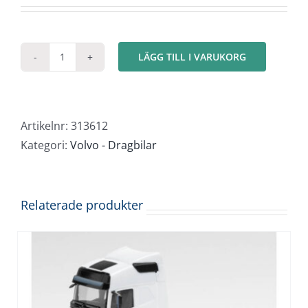
LÄGG TILL I VARUKORG
Volvo
FH
XL
4x2
Artikelnr:
313612
Facelift
Kategori:
Volvo - Dragbilar
"Maximal
Utrustning"
mängd
Relaterade produkter