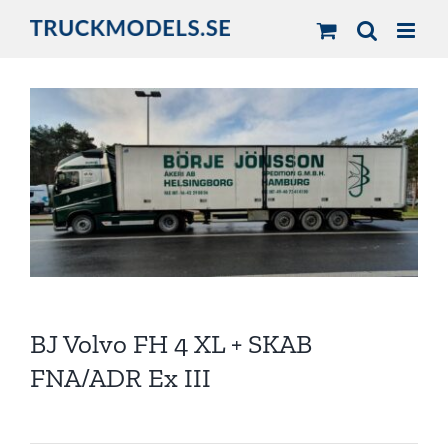
Fortsätt
till
innehållet
BJ Volvo FH 4 XL + SKAB
FNA/ADR Ex III