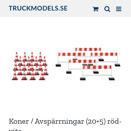
Fortsätt
till
innehållet
Koner / Avspärrningar (20+5) röd-
vita