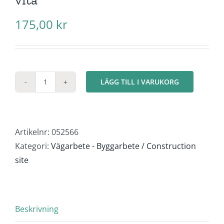
175,00
kr
LÄGG TILL I VARUKORG
Koner
/
Avspärrningar
(20+5)
Artikelnr:
052566
röd-
Kategori:
Vägarbete - Byggarbete / Construction
vita
site
mängd
Beskrivning