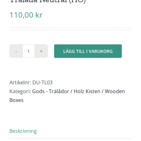
110,00
kr
LÄGG TILL I VARUKORG
Trälåda
Neutral
(HO)
mängd
Artikelnr:
DU-TL03
Kategori:
Gods - Trälådor / Holz Kisten / Wooden
Boxes
Beskrivning