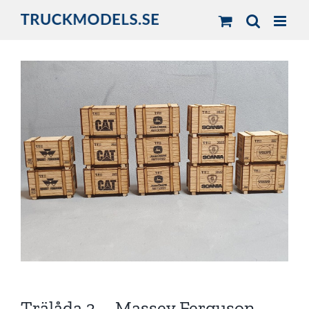
Fortsätt
till
innehållet
Trälåda 3 – Massey Ferguson