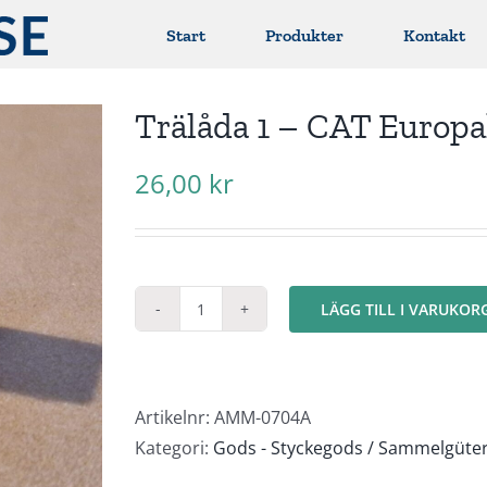
Start
Produkter
Kontakt
Trälåda 1 – CAT Europa
26,00
kr
LÄGG TILL I VARUKOR
Trälåda
1
-
CAT
Artikelnr:
AMM-0704A
Europall
Kategori:
Gods - Styckegods / Sammelgüte
mängd