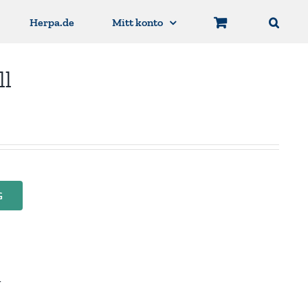
Herpa.de
Mitt konto
ll
G
r