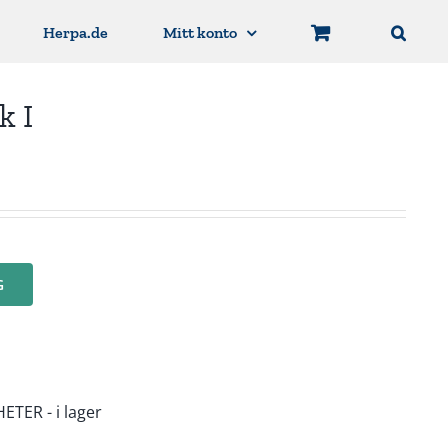
Herpa.de
Mitt konto
k I
G
ETER - i lager