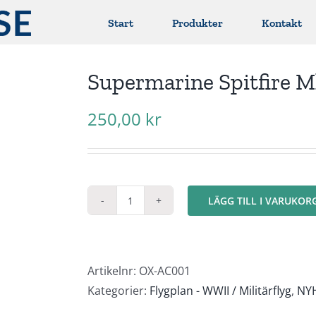
Start
Produkter
Kontakt
Supermarine Spitfire M
250,00
kr
LÄGG TILL I VARUKOR
Supermarine
Spitfire
Mk
I
Artikelnr:
OX-AC001
mängd
Kategorier:
Flygplan - WWII / Militärflyg
,
NYH