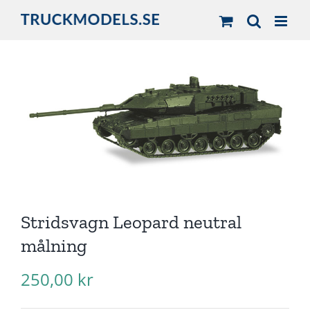
Fortsätt
till
innehållet
Stridsvagn Leopard neutral
målning
250,00
kr