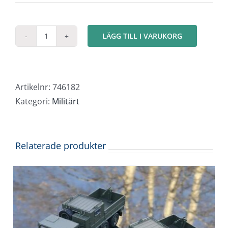
LÄGG TILL I VARUKORG
Stridsvagn
Leopard
neutral
målning
Artikelnr:
746182
mängd
Kategori:
Militärt
Relaterade produkter