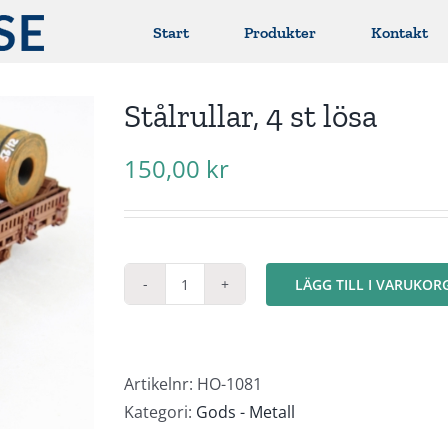
Start
Produkter
Kontakt
Stålrullar, 4 st lösa
150,00
kr
LÄGG TILL I VARUKOR
Stålrullar,
4
st
lösa
Artikelnr:
HO-1081
mängd
Kategori:
Gods - Metall