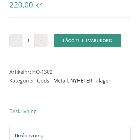
220,00
kr
LÄGG TILL I VARUKORG
Stålplattor
4
delar
mängd
Artikelnr:
HO-1302
Kategorier:
Gods - Metall
,
NYHETER - i lager
Beskrivning
Beskrivning