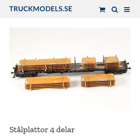
Fortsätt
till
innehållet
Stålplattor 4 delar