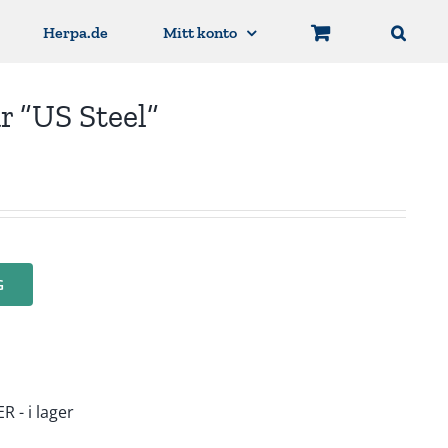
Herpa.de
Mitt konto
ar ”US Steel”
G
 - i lager