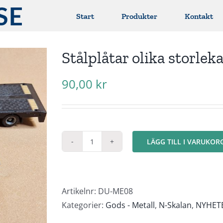
Start
Produkter
Kontakt
Stålplåtar olika storlek
90,00
kr
LÄGG TILL I VARUKOR
Stålplåtar
olika
storlekar
"US
Artikelnr:
DU-ME08
Steel"
Kategorier:
Gods - Metall
,
N-Skalan
,
NYHETER
mängd