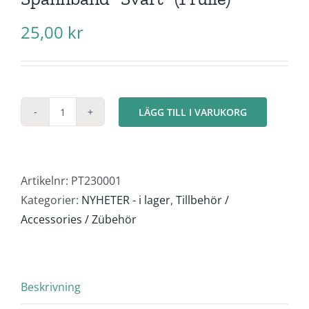
25,00
kr
LÄGG TILL I VARUKORG
Spännband
"Svart"
(1
rulle)
Artikelnr:
PT230001
mängd
Kategorier:
NYHETER - i lager
,
Tillbehör /
Accessories / Zübehör
Beskrivning