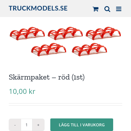
Fortsätt
till
innehållet
Skärmpaket – röd (1st)
10,00
kr
LÄGG TILL I VARUKORG
Skärmpaket