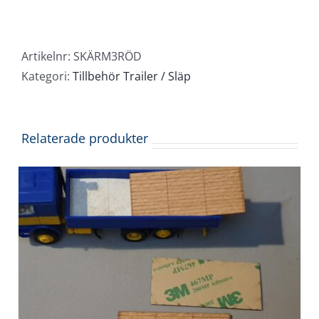
-
röd
(1st)
Artikelnr:
SKÄRM3RÖD
mängd
Kategori:
Tillbehör Trailer / Släp
Relaterade produkter