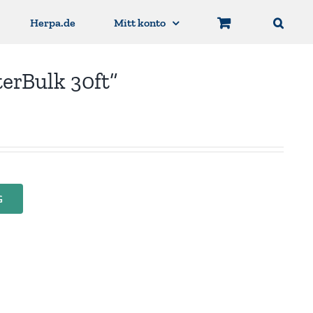
Herpa.de
Mitt konto
terBulk 30ft”
G