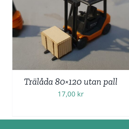
Trälåda 80×120 utan pall
17,00
kr