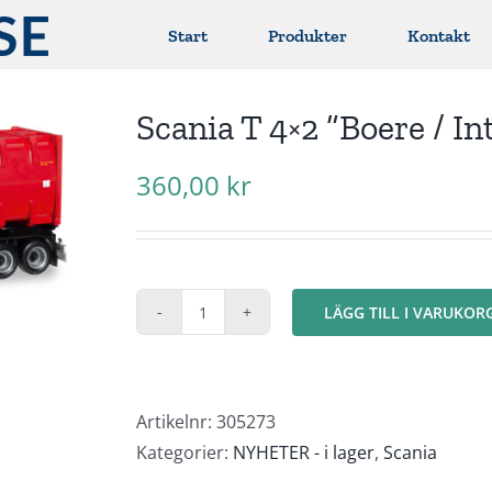
Start
Produkter
Kontakt
Scania T 4×2 ”Boere / In
360,00
kr
LÄGG TILL I VARUKOR
Scania
T
4x2
"Boere
Artikelnr:
305273
/
Kategorier:
NYHETER - i lager
,
Scania
InterBulk