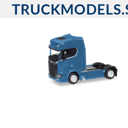
Fortsätt
till
innehållet