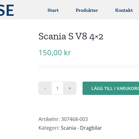
Start
Produkter
Kontakt
Scania S V8 4×2
150,00
kr
LÄGG TILL I VARUKOR
Scania
S
V8
4x2
Artikelnr:
307468-003
mängd
Kategori:
Scania - Dragbilar