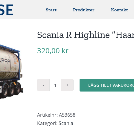
Start
Produkter
Kontakt
Scania R Highline ”Haa
320,00
kr
LÄGG TILL I VARUKOR
Scania
R
Highline
"Haanpaa"
Artikelnr:
A53658
mängd
Kategori:
Scania