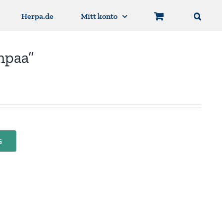
Herpa.de
Mitt konto
npaa”
G