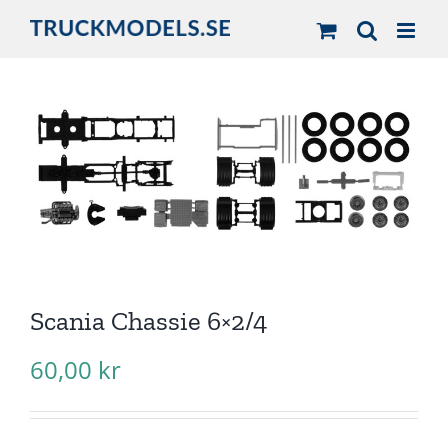
Fortsätt
till
innehållet
Scania Chassie 6×2/4
60,00
kr