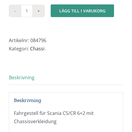
LÄGG TILL I VARUKORG
Scania
Chassie
6x2/4
mängd
Artikelnr:
084796
Kategori:
Chassi
Beskrivning
Beskrivning
Fahrgestell für Scania CS/CR 6×2 mit
Chassisverkleidung