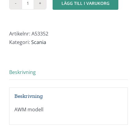
LÄGG TILL I VARUKORG
Scania
144/530
"Rüttner
/
Artikelnr:
A53352
Interexpress"
Kategori:
Scania
mängd
Beskrivning
Beskrivning
AWM modell