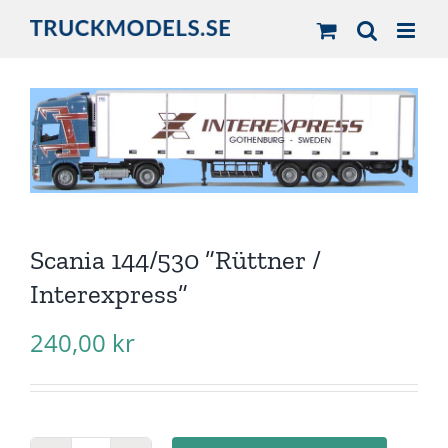
Fortsätt
till
innehållet
Scania 144/530 ”Rüttner /
Interexpress”
240,00
kr