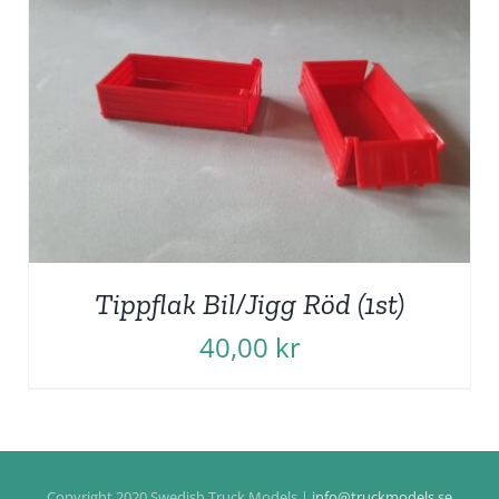
Tippflak Bil/Jigg Röd (1st)
40,00
kr
Copyright 2020 Swedish Truck Models |
info@truckmodels.se