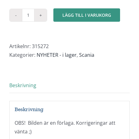
LÄGG TILL I VARUKORG
Scania
142
"ASG
/
Artikelnr:
315272
Ove
Kategorier:
NYHETER - i lager
,
Scania
Fundin"
mängd
Beskrivning
Beskrivning
OBS! Bilden är en förlaga. Korrigeringar att
vänta ;)