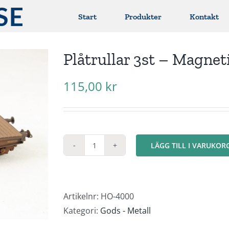
Start
Produkter
Kontakt
Plåtrullar 3st – Magnet
115,00
kr
LÄGG TILL I VARUKOR
Plåtrullar
3st
-
Magnetiska
Artikelnr:
HO-4000
mängd
Kategori:
Gods - Metall