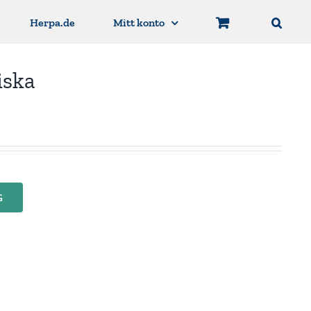
Herpa.de
Mitt konto
iska
G