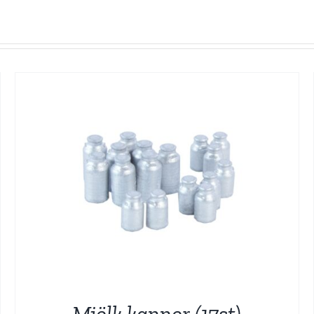
Mjölk kannor (17st)