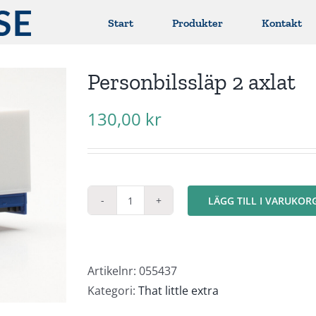
Start
Produkter
Kontakt
Personbilssläp 2 axlat
130,00
kr
LÄGG TILL I VARUKOR
Personbilssläp
2
axlat
mängd
Artikelnr:
055437
Kategori:
That little extra