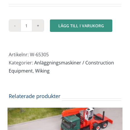
LÄGG TILL I VARUKORG
Minigrävare
Kramer
mängd
Artikelnr:
W-65305
Kategorier:
Anläggningsmaskiner / Construction
Equipment
,
Wiking
Relaterade produkter