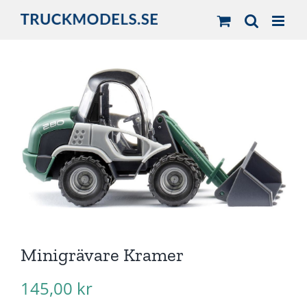
Fortsätt
till
innehållet
Minigrävare Kramer
145,00
kr