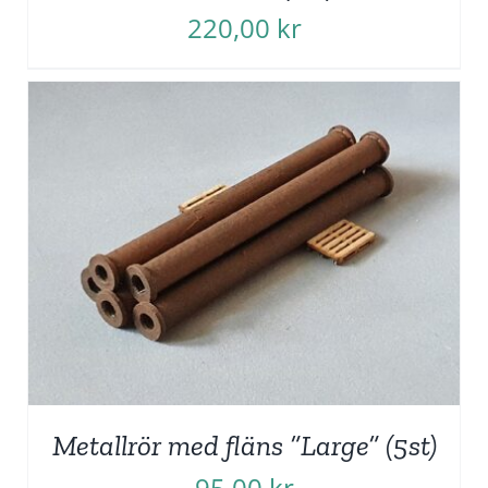
220,00
kr
Metallrör med fläns ”Large” (5st)
95,00
kr