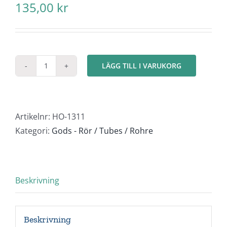
135,00
kr
LÄGG TILL I VARUKORG
Metallrör
3
paket
mängd
Artikelnr:
HO-1311
Kategori:
Gods - Rör / Tubes / Rohre
Beskrivning
Beskrivning