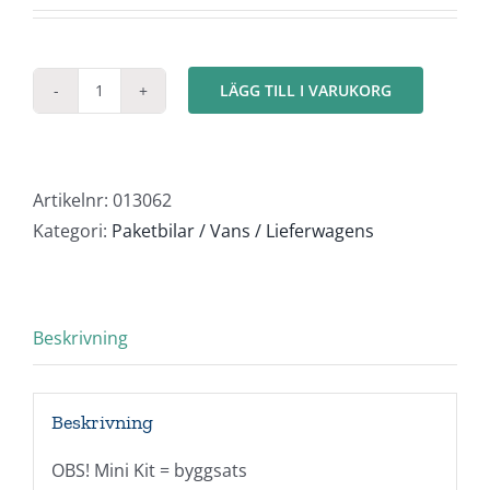
LÄGG TILL I VARUKORG
Mercedes
Sprinter
Kylbyggnation
mängd
Artikelnr:
013062
Kategori:
Paketbilar / Vans / Lieferwagens
Beskrivning
Beskrivning
OBS! Mini Kit = byggsats