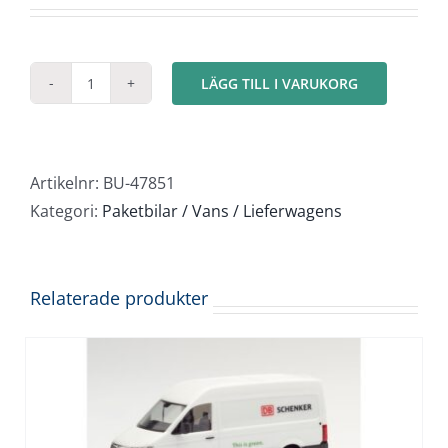
LÄGG TILL I VARUKORG
Mercedes
Sprinter
DHL
mängd
Artikelnr:
BU-47851
Kategori:
Paketbilar / Vans / Lieferwagens
Relaterade produkter