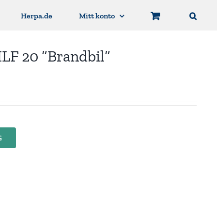
Herpa.de
Mitt konto
LF 20 ”Brandbil”
G