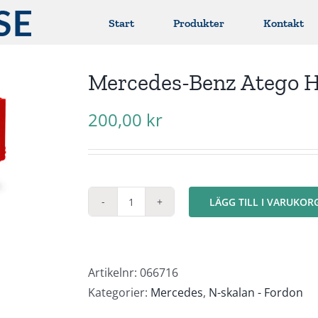
Start
Produkter
Kontakt
Mercedes-Benz Atego H
200,00
kr
LÄGG TILL I VARUKOR
Mercedes-
Benz
Atego
HLF
Artikelnr:
066716
20
Kategorier:
Mercedes
,
N-skalan - Fordon
"Brandbil"