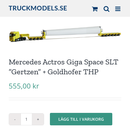
Fortsätt
till
innehållet
Mercedes Actros Giga Space SLT
”Gertzen” + Goldhofer THP
555,00
kr
LÄGG TILL I VARUKORG
Mercedes