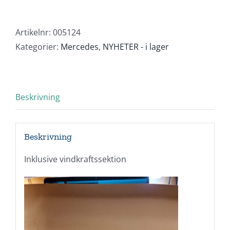
Actros
Giga
Space
Artikelnr:
005124
SLT
Kategorier:
Mercedes
,
NYHETER - i lager
"Gertzen"
+
Goldhofer
Beskrivning
THP
mängd
Beskrivning
Inklusive vindkraftssektion