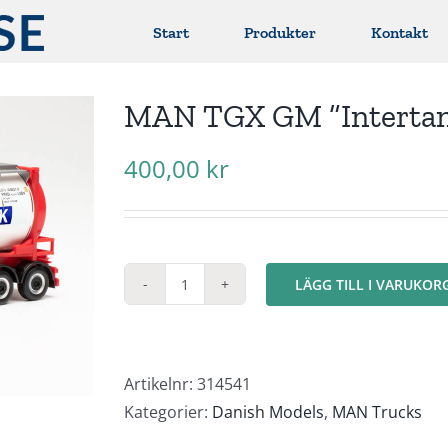
Start
Produkter
Kontakt
MAN TGX GM ”Intertank
400,00
kr
LÄGG TILL I VARUKOR
MAN
TGX
GM
"Intertank"
Artikelnr:
314541
24ft
Kategorier:
Danish Models
,
MAN Trucks
container