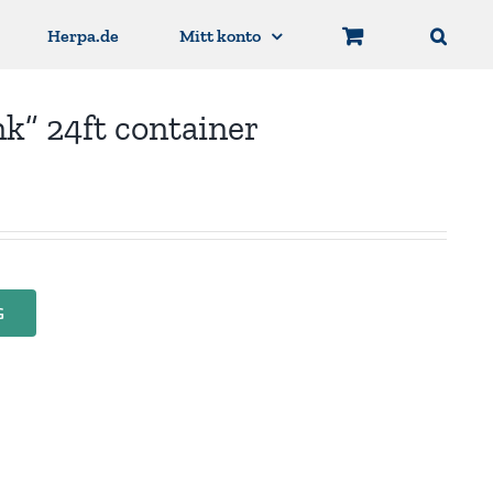
Herpa.de
Mitt konto
” 24ft container
G